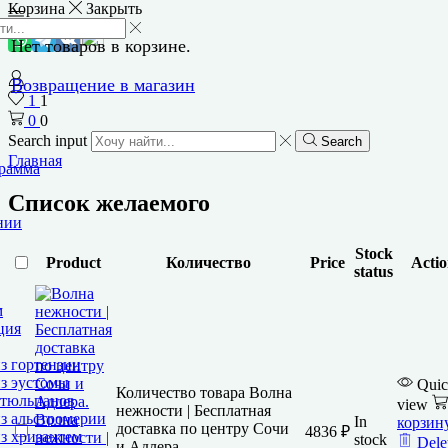
Корзина
Закрыть
Нет товаров в корзине.
Возвращение в магазин
1
1
0
0
Search input
Search
Главная
грамма
Список желаемого
нии
Stock
Product
Количество
Price
Actio
status
м
ция
з гортензии
з эустомы
Qui
Количество товара Волна
 тюльпанов
view
нежности | Бесплатная
з альстромерии
Волна
In
корзин
доставка по центру Сочи
4836
₽
з хризантем
нежности |
stock
Dele
и Адлера.