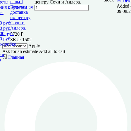
Dele
вальс |
центру Сочи и Адлера.
кеты
Added 
Бесплатная
ия к букетам
09.08.
доставка
ты
по центру
Сочи и
0 руб
Адлера.
0 руб.
00 руб.
5720
₽
0 руб.
SKU:
1502
 коробке
Apply
Ask for an estimate
Add all to cart
ки
Главная
м