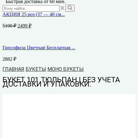
Быстрая доставка от 60 мин.
Search
input
Search
АКЦИЯ 25 роз (37 — 40 см...
Первоначальная
Текущая
5100
₽
2499
₽
цена
цена:
составляла
2499 ₽.
5100 ₽.
Гипсофила Цветная| Бесплатная ...
2882
₽
ГЛАВНАЯ
БУКЕТЫ
МОНО БУКЕТЫ
БУКЕТ 101 ТЮЛЬПАН | БЕЗ УЧЕТА
ДОСТАВКИ И УПАКОВКИ.