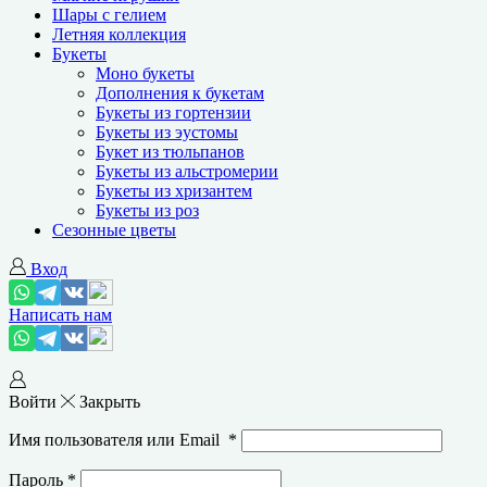
Шары с гелием
Летняя коллекция
Букеты
Моно букеты
Дополнения к букетам
Букеты из гортензии
Букеты из эустомы
Букет из тюльпанов
Букеты из альстромерии
Букеты из хризантем
Букеты из роз
Сезонные цветы
Вход
Написать нам
Войти
Закрыть
Имя пользователя или Email
*
Пароль
*