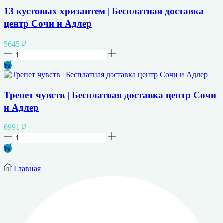
13 кустовых хризантем | Бесплатная доставка
центр Сочи и Адлер
5645
₽
Количество
товара
13
кустовых
хризантем
Трепет чувств | Бесплатная доставка центр Сочи
|
и Адлер
Бесплатная
доставка
центр
6991
₽
Сочи
Количество
и
товара
Адлер
Трепет
чувств
Главная
|
Бесплатная
доставка
центр
Сочи
и