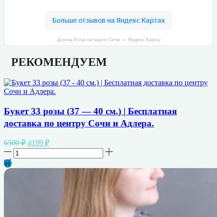
Донна Роза на карте Сочи — Яндекс Карты
РЕКОМЕНДУЕМ
Букет 33 розы (37 — 40 см.) | Бесплатная
доставка по центру Сочи и Адлера.
Первоначальная
Текущая
6500
₽
4199
₽
цена
цена:
Количество
составляла
4199 ₽.
товара
6500 ₽.
Букет
33
розы
(37
-
40