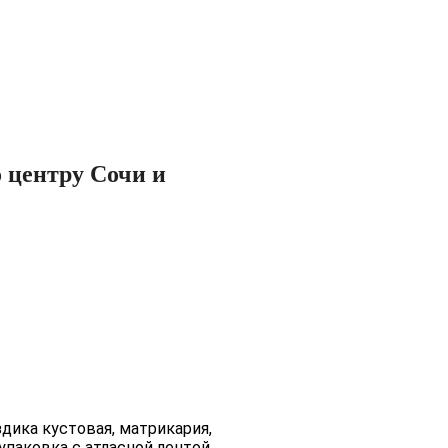
о центру Сочи и
здика кустовая, матрикария,
упаковка с атласной лентой.