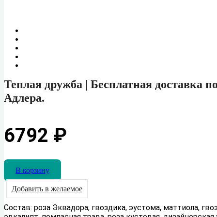
Новинка сезона
Теплая дружба | Бесплатная доставка п
Адлера.
6792
₽
В корзину
Добавить в желаемое
Состав: роза Эквадора, гвоздика, эустома, маттиола, гво
эвкалипт, помпасная трава, роза кустовая, дизайнерская 