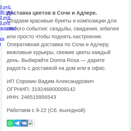
0 руб.
00 руб.
Доставка цветов в Сочи и Адлере.
0 руб.
Создаем красивые букеты и композиции для
0 руб
 коробке
любого события: свадьбы, свидания, юбилея
или просто чтобы поднять настроение.
ки
м
Оперативная доставка по Сочи и Адлеру,
вежливые курьеры, свежие цветы каждый
день. Выбирайте Donna Rosa — дарите
радость с доставкой на дом или в офис.
ИП Сорокин Вадим Александрович
ОГРНИП: 319246800009142
ИНН: 246515956543
Работаем с 9-22 (Сб. выходной)