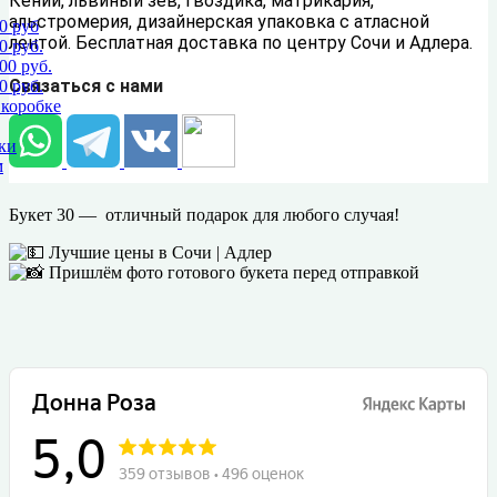
Кении, львиный зев, гвоздика, матрикария,
альстромерия, дизайнерская упаковка с атласной
0 руб
лентой. Бесплатная доставка по центру Сочи и Адлера.
0 руб.
00 руб.
Связаться с нами
0 руб.
 коробке
ки
м
Букет 30 —
отличный подарок для любого случая!
Лучшие цены в Сочи | Адлер
Пришлём фото готового букета перед отправкой