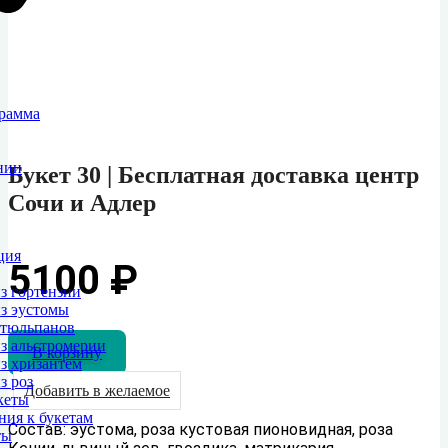
грамма
нии
Букет 30 | Бесплатная доставка центр
Сочи и Адлер
ция
5100
₽
з гортензии
з эустомы
 тюльпанов
з альстромерии
В корзину
з хризантем
з роз
Добавить в желаемое
кеты
ия к букетам
Состав: эустома, роза кустовая пионовидная, роза
ты