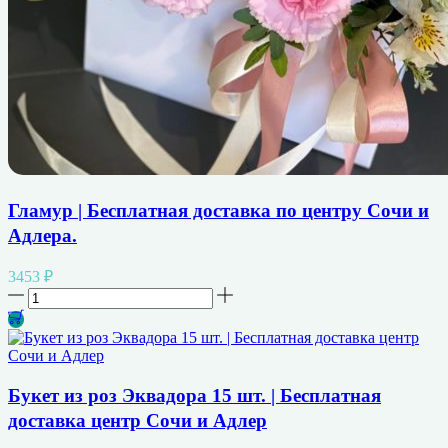
Гламур | Бесплатная доставка по центру Сочи и
Адлера.
3453
₽
Количество
товара
Гламур
|
Бесплатная
доставка
Букет из роз Эквадора 15 шт. | Бесплатная
по
доставка центр Сочи и Адлер
центру
Сочи