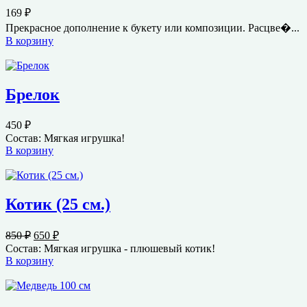
169
₽
Прекрасное дополнение к букету или композиции. Расцве�...
В корзину
Брелок
450
₽
Состав: Мягкая игрушка!
В корзину
Котик (25 см.)
Первоначальная
Текущая
850
₽
650
₽
цена
цена:
Состав: Мягкая игрушка - плюшевый котик!
составляла
650 ₽.
В корзину
850 ₽.