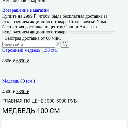
Нет товаров в корзине.
Возвращение в магазин
Купите на
2999
₽
, чтобы была бесплатная доставка за
исключением акционного товара
Поздравляем! У вас
бесплатная доставка по центру Сочи и Адлера за
исключением акционного товара
Быстрая доставка от 60 мин.
Search
input
Search
Огромный медведь (150 см.)
Первоначальная
Текущая
8506
₽
6690
₽
цена
цена:
составляла
6690 ₽.
8506 ₽.
Медведь 80 (см.)
Первоначальная
Текущая
4500
₽
3390
₽
цена
цена:
ГЛАВНАЯ
составляла
ПО ЦЕНЕ
3000-5000 РУБ
3390 ₽.
4500 ₽.
МЕДВЕДЬ 100 СМ