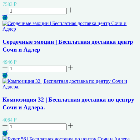
и
7583
₽
Адлера.
Количество
товара
Букет
из
роз
Эквадора
Сердечные эмоции | Бесплатная доставка центр
15
Сочи и Адлер
шт.
|
Бесплатная
4946
₽
доставка
Количество
центр
товара
Сочи
Сердечные
и
эмоции
Адлер
|
Бесплатная
Композиция 32 | Бесплатная доставка по центру
доставка
Сочи и Адлера.
центр
Сочи
и
4064
₽
Адлер
Количество
товара
Композиция