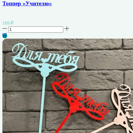
Топпер «Учителю»
169
₽
Количество
товара
Топпер
"Учителю"