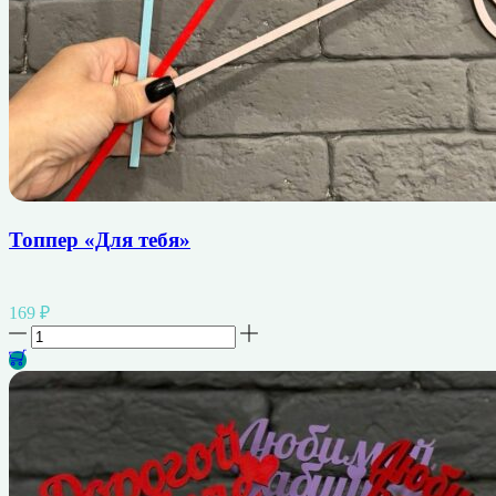
Топпер «Для тебя»
169
₽
Количество
товара
Топпер
"Для
тебя"