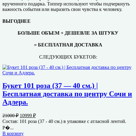
врученного подарка. Топпер используют чтобы подчеркнуть
важность события или выразить свои чувства к человеку.
ВЫГОДНЕЕ
БОЛЬШЕ ОБЪЕМ + ДЕШЕВЛЕ ЗА ШТУКУ
= БЕСПЛАТНАЯ ДОСТАВКА
СЛЕДУЮЩИХ БУКЕТОВ:
Букет 101 роза (37 — 40 см.) |
Бесплатная доставка по центру Сочи и
Адлера.
Первоначальная
Текущая
21000
₽
10999
₽
цена
цена:
Состав: 101 роза (37 - 40 см.) в упаковке с атласной лентой.
составляла
10999 ₽.
Р�...
21000 ₽.
В корзину