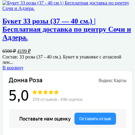
Букет 33 розы (37 — 40 см.) |
Бесплатная доставка по центру Сочи и
Адлера.
Первоначальная
Текущая
6500
₽
4199
₽
цена
цена:
Состав: 33 розы (37 - 40 см.). Букет в упаковке с атласной
составляла
4199 ₽.
лен...
6500 ₽.
В корзину