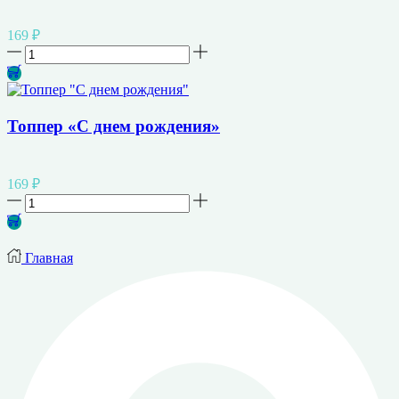
169
₽
Количество
товара
Топпер
"Бабушке"
Топпер «С днем рождения»
169
₽
Количество
товара
Топпер
"С
Главная
днем
рождения"