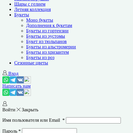
Шары с гелием
Летняя коллекция
Букеты
Моно букеты
Дополнения к букетам
Букеты из гортензии
Букеты из эустомы
Букет из тюльпанов
Букеты из альстромерии
Букеты из хризантем
Букеты из роз
Сезонные цветы
Вход
Написать нам
Войти
Закрыть
Имя пользователя или Email
*
Пароль
*