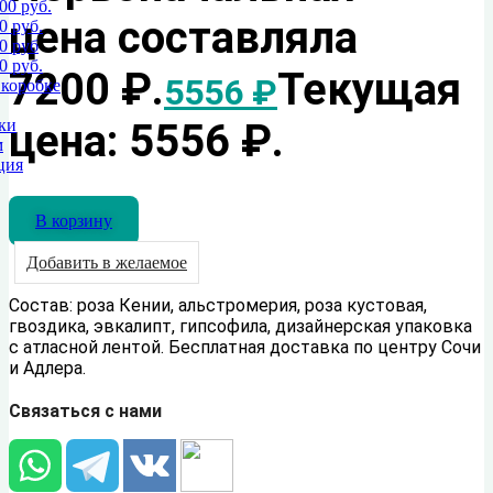
00 руб.
цена составляла
0 руб.
0 руб
0 руб.
7200 ₽.
Текущая
5556
₽
 коробке
цена: 5556 ₽.
ки
м
ция
В корзину
Добавить в желаемое
Состав: роза Кении, альстромерия, роза кустовая,
гвоздика, эвкалипт, гипсофила, дизайнерская упаковка
с атласной лентой. Бесплатная доставка по центру Сочи
и Адлера.
Связаться с нами