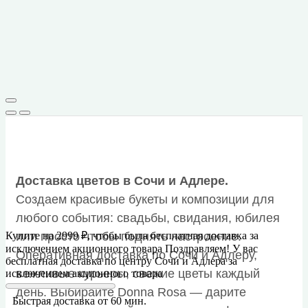
Доставка цветов в Сочи и Адлере.
Создаем красивые букеты и композиции для
любого события: свадьбы, свидания, юбилея
Купите на
2999
₽
, чтобы была бесплатная доставка за
или просто чтобы поднять настроение.
исключением акционного товара
Поздравляем! У вас
Оперативная доставка по Сочи и Адлеру,
бесплатная доставка по центру Сочи и Адлера за
вежливые курьеры, свежие цветы каждый
исключением акционного товара
день. Выбирайте Donna Rosa — дарите
Быстрая доставка от 60 мин.