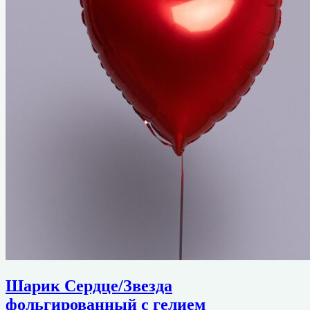
Шарик Сердце/Звезда
фольгированный с гелием